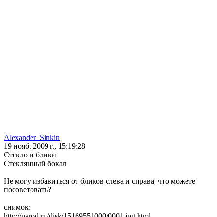
Alexander_Sinkin
19 нояб. 2009 г., 15:19:28
Стекло и блики
Стеклянный бокал
Не могу избавиться от бликов слева и справа, что можете
посоветовать?
снимок:
http://narod.ru/disk/15169551000/0001.jpg.html