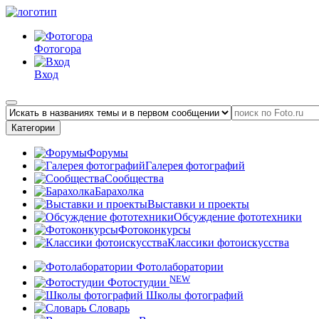
Фотогора
Вход
Категории
Форумы
Галерея фотографий
Сообщества
Барахолка
Выставки и проекты
Обсуждение фототехники
Фотоконкурсы
Классики фотоискусства
Фотолаборатории
NEW
Фотостудии
Школы фотографий
Словарь