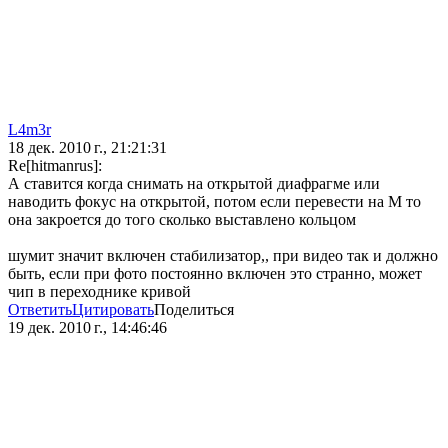
L4m3r
18 дек. 2010 г., 21:21:31
Re[hitmanrus]:
А ставится когда снимать на открытой диафрагме или
наводить фокус на открытой, потом если перевести на М то
она закроется до того сколько выставлено кольцом
шумит значит включен стабилизатор,, при видео так и должно
быть, если при фото постоянно включен это странно, может
чип в переходнике кривой
Ответить
Цитировать
Поделиться
19 дек. 2010 г., 14:46:46