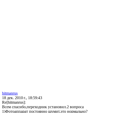
hitmanrus
18 дек. 2010 г., 18:59:43
Re[hitmanrus]:
Всем спасибо,переходник установил.2 вопроса
1)Фотоаппарат постоянно шумит,это нормально?