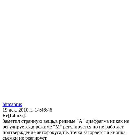
hitmanrus
19 дек. 2010 г., 14:46:46
Re[L4m3r]:
Заметил странную вещь,в режиме "А" диафрагма никак не
регулируется,в режиме "М" регулируется,но не работает
подтверждение автофокуса,т.е. точка загорается а кнопка
съемки не реагирует.