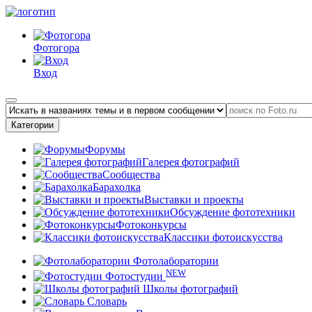
Фотогора
Вход
Категории
Форумы
Галерея фотографий
Сообщества
Барахолка
Выставки и проекты
Обсуждение фототехники
Фотоконкурсы
Классики фотоискусства
Фотолаборатории
NEW
Фотостудии
Школы фотографий
Словарь