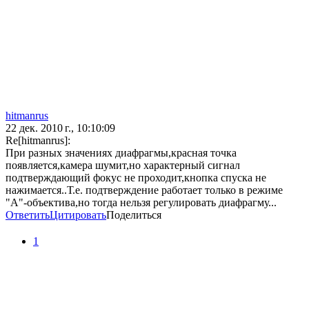
hitmanrus
22 дек. 2010 г., 10:10:09
Re[hitmanrus]:
При разных значениях диафрагмы,красная точка
появляется,камера шумит,но характерный сигнал
подтверждающий фокус не проходит,кнопка спуска не
нажимается..Т.е. подтверждение работает только в режиме
"А"-объектива,но тогда нельзя регулировать диафрагму...
Ответить
Цитировать
Поделиться
1