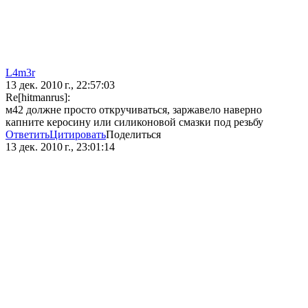
L4m3r
13 дек. 2010 г., 22:57:03
Re[hitmanrus]:
м42 должне просто откручиваться, заржавело наверно
капните керосину или силиконовой смазки под резьбу
Ответить
Цитировать
Поделиться
13 дек. 2010 г., 23:01:14