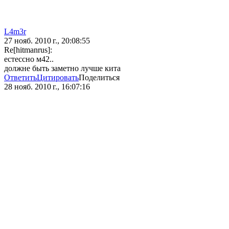
L4m3r
27 нояб. 2010 г., 20:08:55
Re[hitmanrus]:
естессно м42..
должне быть заметно лучше кита
Ответить
Цитировать
Поделиться
28 нояб. 2010 г., 16:07:16