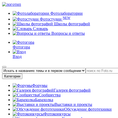
Фотолаборатории
NEW
Фотостудии
Школы фотографий
Словарь
Вопросы и ответы
Фотогора
Вход
Категории
Форумы
Галерея фотографий
Сообщества
Барахолка
Выставки и проекты
Обсуждение фототехники
Фотоконкурсы