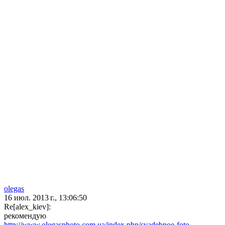
olegas
16 июл. 2013 г., 13:06:50
Re[alex_kiev]:
рекомендую
http://www.olegasphoto.com.ua/index.php/svadebnoe-foto