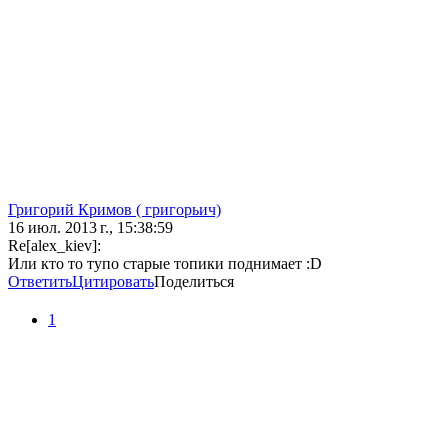
Григорий Кримов ( григорьич)
16 июл. 2013 г., 15:38:59
Re[alex_kiev]:
Или кто то тупо старые топики поднимает :D
Ответить
Цитировать
Поделиться
1