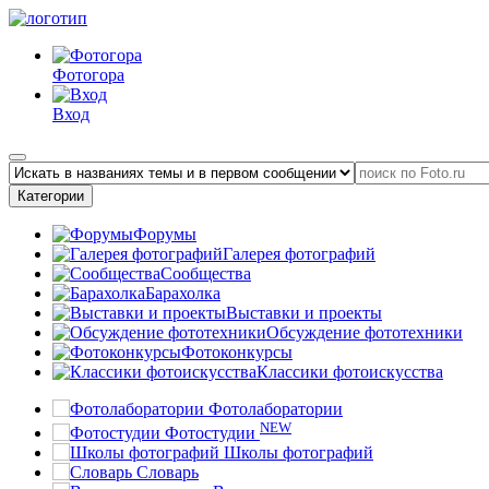
Фотогора
Вход
Категории
Форумы
Галерея фотографий
Сообщества
Барахолка
Выставки и проекты
Обсуждение фототехники
Фотоконкурсы
Классики фотоискусства
Фотолаборатории
NEW
Фотостудии
Школы фотографий
Словарь