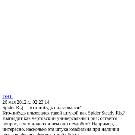
DHL
26 мая 2012 г., 02:23:14
Spider Rig — кто-нибудь пользовался?
Кто-нибудь пльзовался такой штукой как Spider Steady Rig?
Выглядит как чертовский универсальный риг; остается
вопрос, в чем подвох и чем оно неудобно? Например,
интересно, насколько эта штука юзабильна при наличии
рельсов, фоллоу фокуса и мейт-бокса.