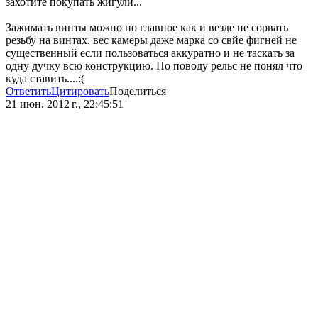
захотите покупать жигули...
Зажимать винты можно но главное как и везде не сорвать
резьбу на винтах. вес камеры даже марка со свйе фигней не
существенный если пользоваться аккуратно и не таскать за
одну дучку всю конструкцию. По поводу рельс не понял что
куда ставить....:(
Ответить
Цитировать
Поделиться
21 июн. 2012 г., 22:45:51