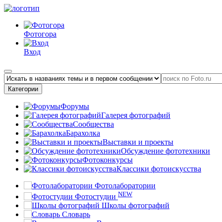
Фотогора
Вход
Категории
Форумы
Галерея фотографий
Сообщества
Барахолка
Выставки и проекты
Обсуждение фототехники
Фотоконкурсы
Классики фотоискусства
Фотолаборатории
NEW
Фотостудии
Школы фотографий
Словарь