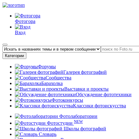
Фотогора
Вход
Категории
Форумы
Галерея фотографий
Сообщества
Барахолка
Выставки и проекты
Обсуждение фототехники
Фотоконкурсы
Классики фотоискусства
Фотолаборатории
NEW
Фотостудии
Школы фотографий
Словарь