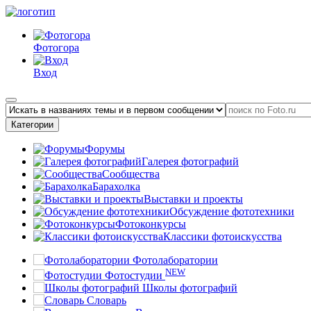
Фотогора
Вход
Категории
Форумы
Галерея фотографий
Сообщества
Барахолка
Выставки и проекты
Обсуждение фототехники
Фотоконкурсы
Классики фотоискусства
Фотолаборатории
NEW
Фотостудии
Школы фотографий
Словарь