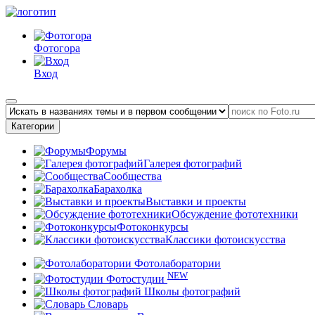
Фотогора
Вход
Категории
Форумы
Галерея фотографий
Сообщества
Барахолка
Выставки и проекты
Обсуждение фототехники
Фотоконкурсы
Классики фотоискусства
Фотолаборатории
NEW
Фотостудии
Школы фотографий
Словарь