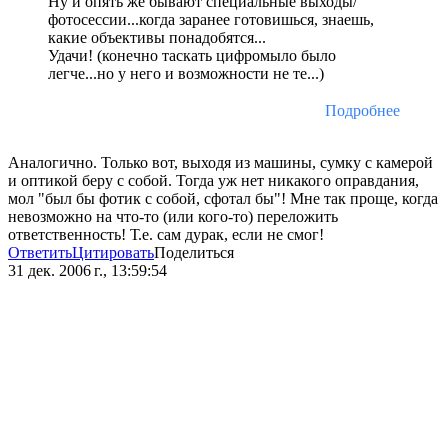
Ну и опять же бывают специальные выходы/
фотосессии...когда заранее готовишься, знаешь,
какие объективы понадобятся...
Удачи! (конечно таскать цифромыло было
легче...но у него и возможности не те...)
Подробнее
Аналогично. Только вот, выходя из машины, сумку с камерой
и оптикой беру с собой. Тогда уж нет никакого оправдания,
мол "был бы фотик с собой, сфотал бы"! Мне так проще, когда
невозможно на что-то (или кого-то) переложить
ответственность! Т.е. сам дурак, если не смог!
Ответить
Цитировать
Поделиться
31 дек. 2006 г., 13:59:54