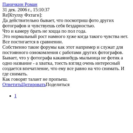
Паничкин Роман
31 дек. 2006 г., 15:10:37
Re[Ктулху Фхтагн]:
Да действительно бывает, что посмотриш фото других
фотографов и чувствуешь себя бездарностью.
Что и камеру брать не хоцца по пол года.
Это нормальный рост намного хуже когда такого чувства нет.
Все постигается в сравнении.
Собственно такие форумы как этот например и служат для
постоянного ознокомления с работами других фотографов.
Бывает, что у фотографа какаянибудь мыльница не фотик а
одно название - а хватка, тоесть взгляд очень интересный
создается впечатление, что ему все равно на что снимать. И
где снимать.
Как говорят талант не пропьеш.
Ответить
Цитировать
Поделиться
1