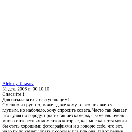
Aleksey Tarasov
31 дек. 2006 г., 00:10:10
Спасайте!!!
Для начала всех с наступающим!
Смешно и грустно, может даже кому то это покажется
глупым, но наболело, хочу спросить совета. Часто так бывает,
что гуляя по городу, просто так без камеры, я замечаю очень
много интересных моментов которые, как мне кажется могли
бы стать хорошими фотографиями и я говорю себе, что вот,
надо было камеру брать с собой и бла-бла-бла. И вот решив