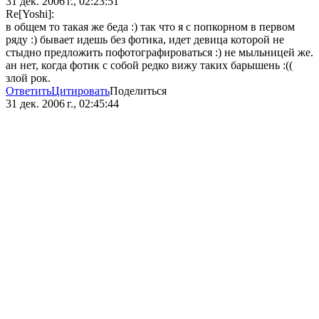
31 дек. 2006 г., 02:23:51
Re[Yoshi]:
в общем то такая же беда :) так что я с попкорном в первом
ряду :) бывает идешь без фотика, идет девица которой не
стыдно предложить пофотографироваться :) не мыльницей же.
ан нет, когда фотик с собой редко вижу таких барышень :((
злой рок.
Ответить
Цитировать
Поделиться
31 дек. 2006 г., 02:45:44