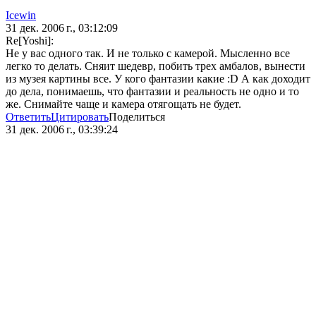
Icewin
31 дек. 2006 г., 03:12:09
Re[Yoshi]:
Не у вас одного так. И не только с камерой. Мысленно все
легко то делать. Сняит шедевр, побить трех амбалов, вынести
из музея картины все. У кого фантазии какие :D А как доходит
до дела, понимаешь, что фантазии и реальность не одно и то
же. Снимайте чаще и камера отягощать не будет.
Ответить
Цитировать
Поделиться
31 дек. 2006 г., 03:39:24