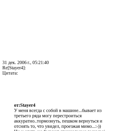
31 дек. 2006 г., 05:21:40
Re[Stayer4]:
Цитата:
от:Stayer4
У меня всегда с собой в машине...бывает из
третьего ряда могу перестроиться
аккуратно..тормознуть, пешком вернуться и
отснять то, что увидел, проезжая мимо...:-))