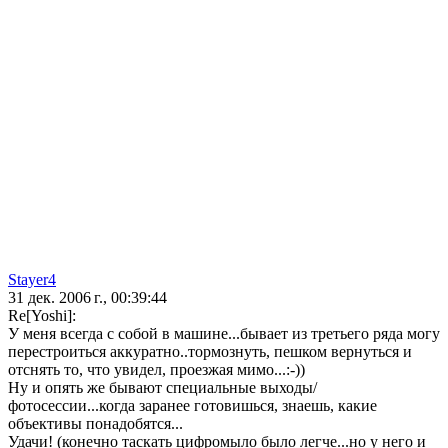
Stayer4
31 дек. 2006 г., 00:39:44
Re[Yoshi]:
У меня всегда с собой в машине...бывает из третьего ряда могу
перестроиться аккуратно..тормознуть, пешком вернуться и
отснять то, что увидел, проезжая мимо...:-))
Ну и опять же бывают специальные выходы/
фотосессии...когда заранее готовишься, знаешь, какие
объективы понадобятся...
Удачи! (конечно таскать цифромыло было легче...но у него и