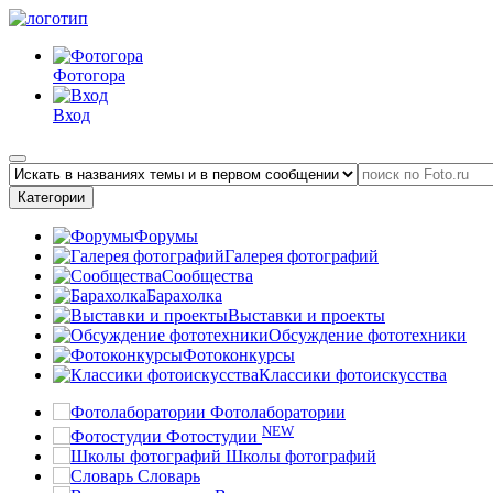
Фотогора
Вход
Категории
Форумы
Галерея фотографий
Сообщества
Барахолка
Выставки и проекты
Обсуждение фототехники
Фотоконкурсы
Классики фотоискусства
Фотолаборатории
NEW
Фотостудии
Школы фотографий
Словарь