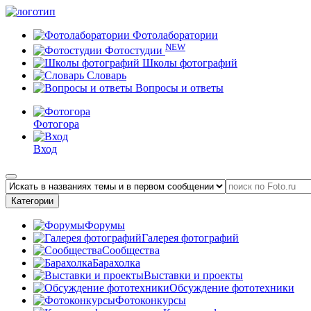
Фотолаборатории
NEW
Фотостудии
Школы фотографий
Словарь
Вопросы и ответы
Фотогора
Вход
Категории
Форумы
Галерея фотографий
Сообщества
Барахолка
Выставки и проекты
Обсуждение фототехники
Фотоконкурсы