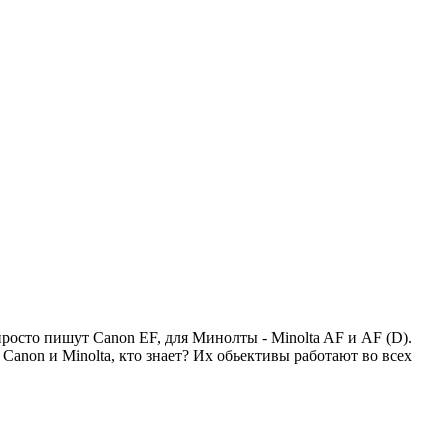
просто пишут Canon EF, для Минолты - Minolta AF и АF (D).
Canon и Minolta, кто знает? Иx обьективы работают во всеx