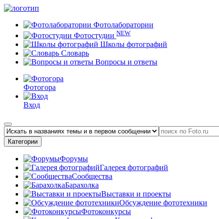
Фотолаборатории
NEW
Фотостудии
Школы фотографий
Словарь
Вопросы и ответы
Фотогора
Вход
Категории
Форумы
Галерея фотографий
Сообщества
Барахолка
Выставки и проекты
Обсуждение фототехники
Фотоконкурсы