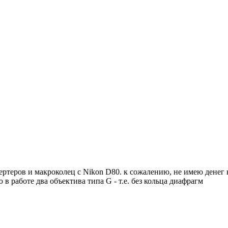
вертеров и макроколец с Nikon D80. к сожалению, не имею ден
 в работе два объектива типа G - т.е. без кольца диафрагм