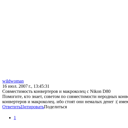
wildwoman
16 июл. 2007 г., 13:45:31
Совместимость конвертеров и макроколец с Nikon D80
Помогите, кто знает, советом по совместимости неродных кон
конвертеров и макроколец. ибо стоят они немалых денег :( имею
Ответить
Цитировать
Поделиться
1