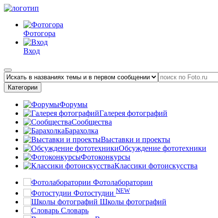
Фотогора
Вход
Категории
Форумы
Галерея фотографий
Сообщества
Барахолка
Выставки и проекты
Обсуждение фототехники
Фотоконкурсы
Классики фотоискусства
Фотолаборатории
NEW
Фотостудии
Школы фотографий
Словарь