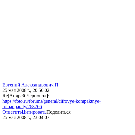
Евгений Александрович П.
25 мая 2008 г., 20:56:02
Re[Андрей Черновол]:
https://foto.ru/forums/general/cifrovye-kompaktnye-
fotoapparaty/268766
Ответить
Цитировать
Поделиться
25 мая 2008 г., 23:04:07