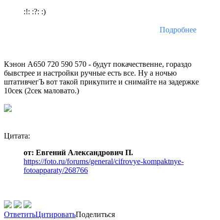
:!: :?: :)
Подробнее
Кэнон А650 720 590 570 - будут покачественне, гораздо
бывстрее и настройки ручные есть все. Ну а ночью
штативчегЪ вот такой прикупите и снимайте на задержке
10сек (2сек маловато.)
Цитата:
от: Евгений Александрович П.
https://foto.ru/forums/general/cifrovye-kompaktnye-
fotoapparaty/268766
Ответить
Цитировать
Поделиться