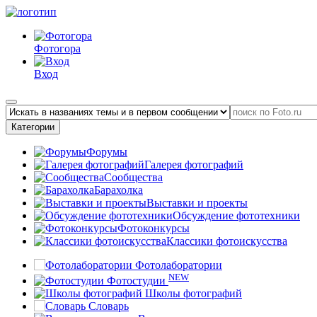
Фотогора
Вход
Категории
Форумы
Галерея фотографий
Сообщества
Барахолка
Выставки и проекты
Обсуждение фототехники
Фотоконкурсы
Классики фотоискусства
Фотолаборатории
NEW
Фотостудии
Школы фотографий
Словарь