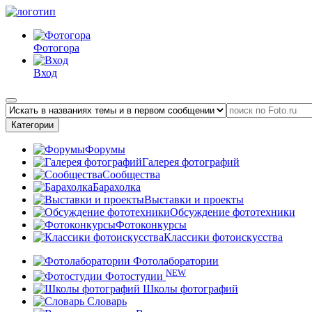
Фотогора
Вход
Категории
Форумы
Галерея фотографий
Сообщества
Барахолка
Выставки и проекты
Обсуждение фототехники
Фотоконкурсы
Классики фотоискусства
Фотолаборатории
NEW
Фотостудии
Школы фотографий
Словарь