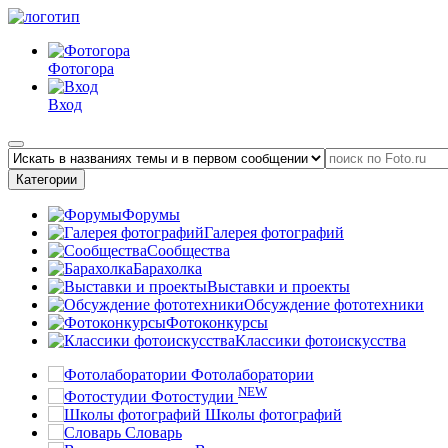
Фотогора
Вход
Категории
Форумы
Галерея фотографий
Сообщества
Барахолка
Выставки и проекты
Обсуждение фототехники
Фотоконкурсы
Классики фотоискусства
Фотолаборатории
NEW
Фотостудии
Школы фотографий
Словарь