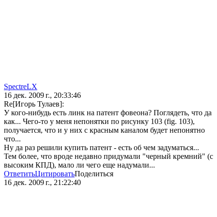
SpectreLX
16 дек. 2009 г., 20:33:46
Re[Игорь Тулаев]:
У кого-нибудь есть линк на патент фовеона? Поглядеть, что да
как... Чего-то у меня непонятки по рисунку 103 (fig. 103),
получается, что и у них с красным каналом будет непонятно
что...
Ну да раз решили купить патент - есть об чем задуматься...
Тем более, что вроде недавно придумали "черный кремний" (с
высоким КПД), мало ли чего еще надумали...
Ответить
Цитировать
Поделиться
16 дек. 2009 г., 21:22:40