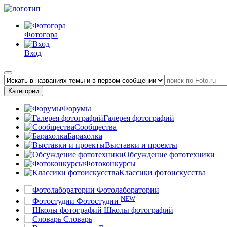
Фотогора
Вход
Категории
Форумы
Галерея фотографий
Сообщества
Барахолка
Выставки и проекты
Обсуждение фототехники
Фотоконкурсы
Классики фотоискусства
Фотолаборатории
NEW
Фотостудии
Школы фотографий
Словарь