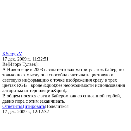
KSergeyV
17 дек. 2009 г., 11:22:51
Re[Игорь Тулаев]:
А Никон еще в 2003 г. запатентовал матрицу - тож байер, но
только по замыслу она способна считывать цветовую и
световую информацию о точке изображения сразу в трех
цветах RGB - вроде &quot;без необходимости использования
алгоритма интерполяции&quot;.
В общем носятся с этим Байером как со списанной торбой,
давно пора с этим заканчивать.
Ответить
Цитировать
Поделиться
17 дек. 2009 г., 12:12:32