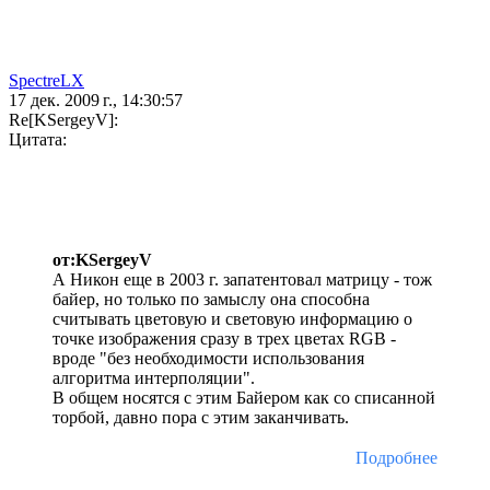
SpectreLX
17 дек. 2009 г., 14:30:57
Re[KSergeyV]:
Цитата:
от:KSergeyV
А Никон еще в 2003 г. запатентовал матрицу - тож
байер, но только по замыслу она способна
считывать цветовую и световую информацию о
точке изображения сразу в трех цветах RGB -
вроде "без необходимости использования
алгоритма интерполяции".
В общем носятся с этим Байером как со списанной
торбой, давно пора с этим заканчивать.
Подробнее