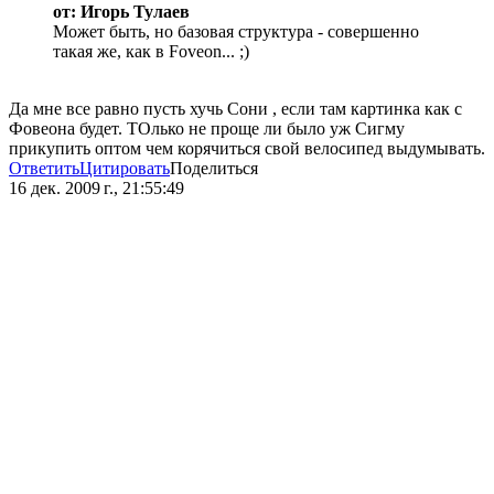
от: Игорь Тулаев
Может быть, но базовая структура - совершенно
такая же, как в Foveon... ;)
Да мне все равно пусть хучь Сони , если там картинка как с
Фовеона будет. ТОлько не проще ли было уж Сигму
прикупить оптом чем корячиться свой велосипед выдумывать.
Ответить
Цитировать
Поделиться
16 дек. 2009 г., 21:55:49