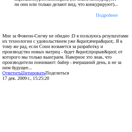
ли они или только делают вид, что конкурируют)...
Подробнее
Мне за Фовеон-Сигму не обидно :D я пользуюсь результатами
их технологии с удовольствием уже &quot;вчера&quot;. Я к
тому же рад, если Сони возьмется за разработку и
производство новых матриц - будет &quot;прорыв&quot; от
которого мы только выиграем. Наверное это знак, что
производители понимают: байер - вчерашний день, и не за
ним будущее...
Ответить
Цитировать
Поделиться
17 дек. 2009 г., 15:25:20