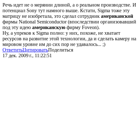
Речь идет не о мерянии длиной, а о реальном производстве. И
потенциал Sony тут намного выше. Кстати, Sigma тоже эту
матрицу не изобретала, это сделал сотрудник
американской
фирмы National Semiconductor (впоследствии организовавший
под эту идею
американскую
фирму Foveon).
Ну, а упреков к Sigma полно: у них, похоже, не хватает
ресурсов на развитие этой технологии, да и сделать камеру на
мировом уровне им до сих пор не удавалось... ;)
Ответить
Цитировать
Поделиться
17 дек. 2009 г., 11:22:51