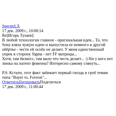
SpectreLX
17 дек. 2009 г., 10:00:14
Re[Игорь Тулаев]:
В любой технологии главное - оригинальная идея... То, что
Sony взяла чужую идею и выпустила ее немного в другой
обёртке - чести ей особо не делает. У меня единственный
упрек в сторону Sigma - нет FF матрицы...
Хотя, там бизнесс, там мало что честь делает... :) Ни у кого нет
линка на патент фовеона? Интересно самому глянуть...
P.S: Кстати, этот факт забивает первый гвоздь в гроб темам
типа "Bayer vs. Foveon"...
Ответить
Цитировать
Поделиться
17 дек. 2009 г., 11:00:44