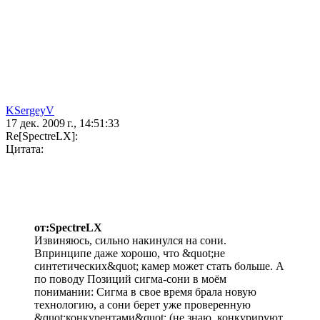
KSergeyV
17 дек. 2009 г., 14:51:33
Re[SpectreLX]:
Цитата:
от:SpectreLX
Извиняюсь, сильно накинулся на сони.
Впринципе даже хорошо, что &quot;не
синтетических&quot; камер может стать больше. А
по поводу Позиций сигма-сони в моём
понимании: Сигма в свое время брала новую
технологию, а сони берет уже проверенную
&quot;конкурентами&quot; (не знаю, конкурируют