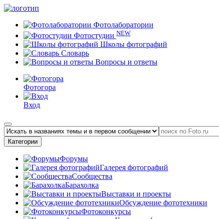
Фотолаборатории
NEW
Фотостудии
Школы фотографий
Словарь
Вопросы и ответы
Фотогора
Вход
Категории
Форумы
Галерея фотографий
Сообщества
Барахолка
Выставки и проекты
Обсуждение фототехники
Фотоконкурсы