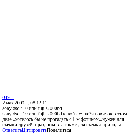
04911
2 мая 2009 г., 08:12:11
sony dsc h10 или fuji s2000hd
sony dsc h10 или fuji s2000hd какой лучше?я новичок в этом
деле...хотелось бы не прогадать с 1-м фотиком...нужен для
съемки друзей..праздников..а также для съемки природы...
Ответить
Цитировать
Поделиться