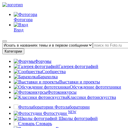
Фотогора
Вход
Категории
Форумы
Галерея фотографий
Сообщества
Барахолка
Выставки и проекты
Обсуждение фототехники
Фотоконкурсы
Классики фотоискусства
Фотолаборатории
NEW
Фотостудии
Школы фотографий
Словарь