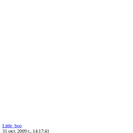
Little_boo
31 окт. 2009 г., 14:17:41