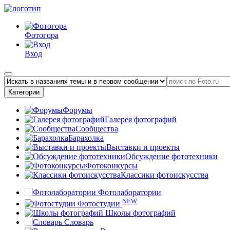
Фотогора
Вход
Категории
Форумы
Галерея фотографий
Сообщества
Барахолка
Выставки и проекты
Обсуждение фототехники
Фотоконкурсы
Классики фотоискусства
Фотолаборатории
NEW
Фотостудии
Школы фотографий
Словарь