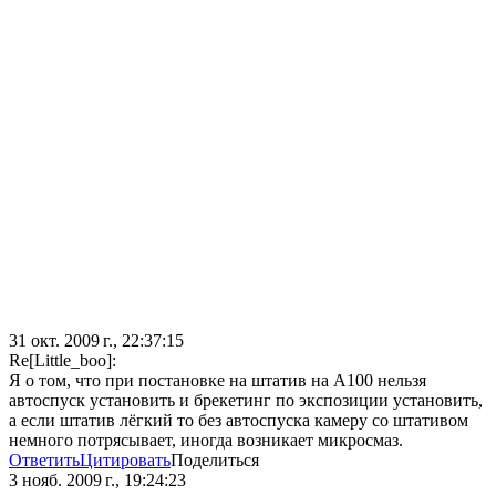
31 окт. 2009 г., 22:37:15
Re[Little_boo]:
Я о том, что при постановке на штатив на А100 нельзя
автоспуск установить и брекетинг по экспозиции установить,
а если штатив лёгкий то без автоспуска камеру со штативом
немного потрясывает, иногда возникает микросмаз.
Ответить
Цитировать
Поделиться
3 нояб. 2009 г., 19:24:23