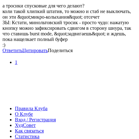
а тросики спусковые для чего делают?
коли такой хлипкий штатив, то можно и стаб не выключать,
он эти &quot;микро-колыхания&quot; отсечет
ЗЫ: Кстати, минольтовский тросик - просто чудо: нажатую
кнопку можно зафиксировать сдвигом в сторону шнура, так
что ставишь burst mode, &quot;задвигаешь&quot; и ждешь,
пока нащелкает полный буфер
:)
Ответить
Цитировать
Поделиться
1
Правила Клуба
О Клубе
Вход / Регистрация
ХудСовет
Как связаться
Статистика