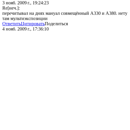
3 нояб. 2009 г., 19:24:23
Re[неч.]:
перечитывал на днях мануал совмещённый А330 и А380. нету
там мультиэкспозиции
Ответить
Цитировать
Поделиться
4 нояб. 2009 г., 17:36:10