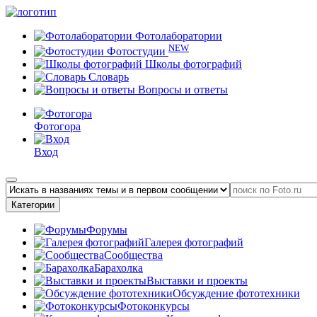
Фотолаборатории
NEW
Фотостудии
Школы фотографий
Словарь
Вопросы и ответы
Фотогора
Вход
Категории
Форумы
Галерея фотографий
Сообщества
Барахолка
Выставки и проекты
Обсуждение фототехники
Фотоконкурсы