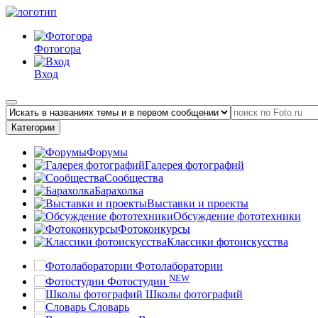
Фотогора
Вход
Категории
Форумы
Галерея фотографий
Сообщества
Барахолка
Выставки и проекты
Обсуждение фототехники
Фотоконкурсы
Классики фотоискусства
Фотолаборатории
NEW
Фотостудии
Школы фотографий
Словарь