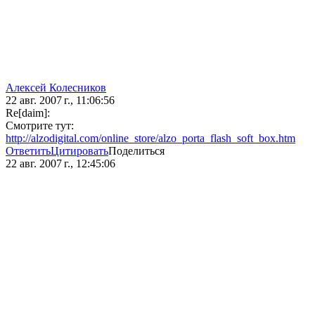
Алексей Колесников
22 авг. 2007 г., 11:06:56
Re[daim]:
Смотрите тут:
http://alzodigital.com/online_store/alzo_porta_flash_soft_box.htm
Ответить
Цитировать
Поделиться
22 авг. 2007 г., 12:45:06