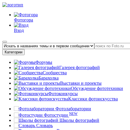
Фотогора
Вход
Категории
Форумы
Галерея фотографий
Сообщества
Барахолка
Выставки и проекты
Обсуждение фототехники
Фотоконкурсы
Классики фотоискусства
Фотолаборатории
NEW
Фотостудии
Школы фотографий
Словарь