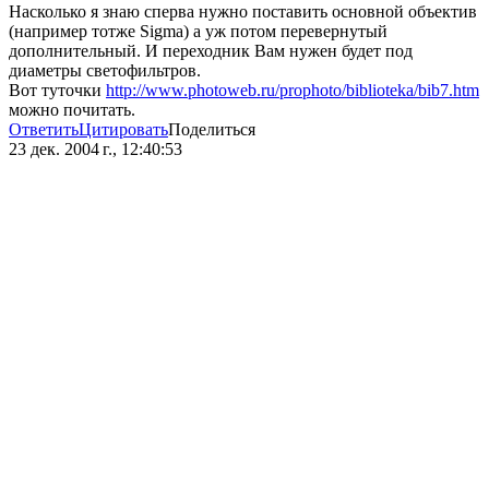
Насколько я знаю сперва нужно поставить основной объектив
(например тотже Sigma) а уж потом перевернутый
дополнительный. И переходник Вам нужен будет под
диаметры светофильтров.
Вот туточки
http://www.photoweb.ru/prophoto/biblioteka/bib7.htm
можно почитать.
Ответить
Цитировать
Поделиться
23 дек. 2004 г., 12:40:53