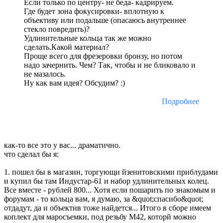
Если только по центру- не беда- кадрируем.
Где будет зона фокусировки- вплотную к
объективу или подальше (опасаюсь внутреннее
стекло повредить)?
Удлинительные кольца так же можно
сделать.Какой материал?
Проще всего для фрезеровки бронзу, но потом
надо зачернить. Чем? Так, чтобы и не бликовало и
не мазалось.
Ну как вам идея? Обсудим? :)
Подробнее
как-то все это у вас... драматично.
что сделал бы я:
1. пошел бы в магазин, торгующи йзенитовскими приблудами
и купил бы там Индустар-61 и набор удлинительных колец.
Все вместе - рублей 800... Хотя если пошарить по знакомым и
форумам - то кольца вам, я думаю, за &quot;спасибо&quot;
отдадут, да и объектив тоже найдется... Итого в сборе имеем
коплект для маросъемки, под резьбу М42, которй можно