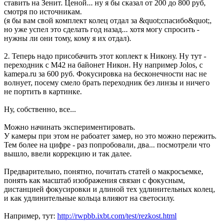
ставить на Зенит. Ценой... ну я бы сказал от 200 до 800 руб,
смотря по источникам.
(я бы вам свой комплект колец отдал за &quot;спасибо&quot;,
но уже успел это сделать год назад... хотя могу спросить -
нужны ли они тому, кому я их отдал).
2. Теперь надо присобачить этот коплект к Никону. Ну тут -
переходник с М42 на байонет Никон. Ну например Jolos, с
kamepa.ru за 600 руб. Фокусировка на бесконечности нас не
волнует, посему смело брать переходник без линзы и ничего
не портить в картинке.
Ну, собственно, все...
Можно начинать экспериментировать.
У камеры при этом не рабоатет замер, но это можно пережить.
Тем более на цифре - раз попробовали, два... посмотрели что
вышло, ввели коррекцию и так далее.
Предварительно, понятно, почитать статей о макросъемке,
понять как масштаб изображения связан с фокусным,
дистанцией фокусировки и длиной тех удлинительных колец,
и как удлинительные кольца влияют на светосилу.
Например, тут:
http://rwpbb.ixbt.com/test/rezkost.html