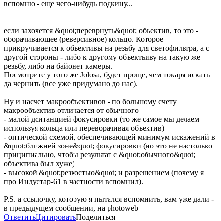
вспомню - еще чего-нибудь подкину...
если захочется &quot;переврнуть&quot; объектив, то это -
оборачивающее (реверсивное) кольцо. Которое
прикручивается к объективы на резьбу для светофильтра, а с
другой стороны - либо к другому объектьиву на такую же
резьбу, либо на байонет камеры.
Посмотрите у того же Jolosа, будет проще, чем токаря искать
да чернить (все уже придумано до нас).
Ну и насчет макрообъективов - по большому счету
макрообъектив отличается от обычного
- малой дситанцией фокусировки (то же самое мы делаем
используя кольца или переворачивая объектив)
- оптической схемой, обеспечивающей минимум искажений в
&quot;ближней зоне&quot; фокусировки (но это не настолько
приципиально, чтобы результат с &quot;обычного&quot;
объектива был хуже)
- высокой &quot;резкостью&quot; и разрешением (почему я
про Индустар-61 в частности вспомнил).
P.S. а ссылочку, которую я пытался вспомнить, вам уже дали -
в предыдущем сообщении, на photoweb
Ответить
Цитировать
Поделиться