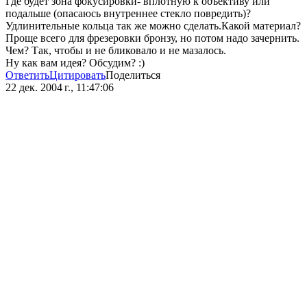
Где будет зона фокусировки- вплотную к объективу или
подальше (опасаюсь внутреннее стекло повредить)?
Удлинительные кольца так же можно сделать.Какой материал?
Проще всего для фрезеровки бронзу, но потом надо зачернить.
Чем? Так, чтобы и не бликовало и не мазалось.
Ну как вам идея? Обсудим? :)
Ответить
Цитировать
Поделиться
22 дек. 2004 г., 11:47:06