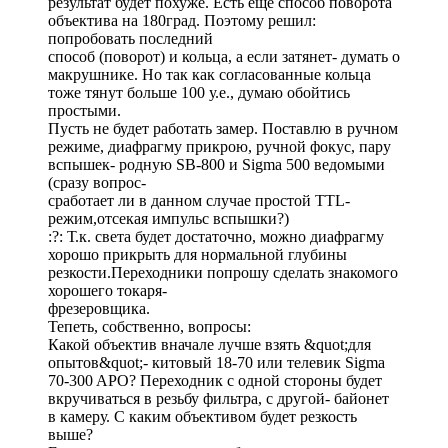
результат будет похуже. Есть ещё способ поворота
объектива на 180град. Поэтому решил:
попробовать последний
способ (поворот) и кольца, а если затянет- думать о
макрушнике. Но так как согласованные кольца
тоже тянут больше 100 у.е., думаю обойтись
простыми.
Пусть не будет работать замер. Поставлю в ручном
режиме, диафрагму прикрою, ручной фокус, пару
вспышек- родную SB-800 и Sigma 500 ведомыми
(сразу вопрос-
сработает ли в данном случае простой TTL-
режим,отсекая импульс вспышки?)
:?: Т.к. света будет достаточно, можно диафрагму
хорошо прикрыть для нормальной глубины
резкости.Переходники попрошу сделать знакомого
хорошего токаря-
фрезеровщика.
Тепеть, собственно, вопросы:
Какой объектив вначале лучше взять &quot;для
опытов&quot;- китовый 18-70 или телевик Sigma
70-300 APO? Переходник с одной стороны будет
вкручиваться в резьбу фильтра, с другой- байонет
в камеру. С каким объективом будет резкость
выше?