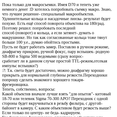
Пока только для макросъемки. Имея D70 и тепеть уже
немного денег :D хотелось попробовать съемку макро. Знаю,
что лучшее решение- специальный макрообъектив.
Удлинительные кольца и насадочные линзы- результат будет
похуже. Есть ещё способ поворота объектива на 180град.
Поэтому решил: попробовать последний
способ (поворот) и кольца, а если затянет- думать о
макрушнике. Но так как согласованные кольца тоже тянут
больше 100 у.е., думаю обойтись простыми.
Пусть не будет работать замер. Поставлю в ручном режиме,
диафрагму прикрою, ручной фокус, пару вспышек- родную
SB-800 и Sigma 500 ведомыми (сразу вопрос-
сработает ли в данном случае простой TTL-режим,отсекая
импульс вспышки?)
:?: Т.к. света будет достаточно, можно диафрагму хорошо
прикрыть для нормальной глубины резкости.Переходники
попрошу сделать знакомого хорошего токаря-
фрезеровщика.
Тепеть, собственно, вопросы:
Какой объектив вначале лучше взять "для опытов"- китовый
18-70 или телевик Sigma 70-300 APO? Переходник с одной
стороны будет вкручиваться в резьбу фильтра, с другой-
байонет в камеру. С каким объективом будет резкость выше?
Если только по центру- не беда- кадрируем.