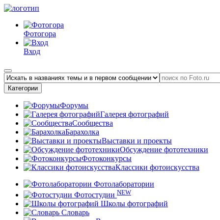
Фотогора
Вход
Категории
Форумы
Галерея фотографий
Сообщества
Барахолка
Выставки и проекты
Обсуждение фототехники
Фотоконкурсы
Классики фотоискусства
Фотолаборатории
NEW
Фотостудии
Школы фотографий
Словарь