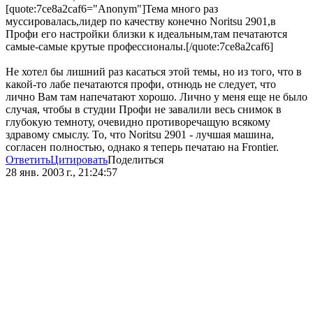
[quote:7ce8a2caf6="Anonym"]Тема много раз
муссировалась,лидер по качеству конечно Noritsu 2901,в
Профи его настройки близки к идеальным,там печатаются
самые-самые крутые профессионалы.[/quote:7ce8a2caf6]
Не хотел бы лишний раз касаться этой темы, но из того, что в
какой-то лабе печатаются профи, отнюдь не следует, что
лично Вам там напечатают хорошо. Лично у меня еще не было
случая, чтобы в студии Профи не завалили весь снимок в
глубокую темноту, очевидно противоречащую всякому
здравому смыслу. То, что Noritsu 2901 - лучшая машина,
согласен полностью, однако я теперь печатаю на Frontier.
Ответить
Цитировать
Поделиться
28 янв. 2003 г., 21:24:57