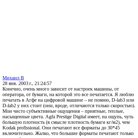
Михаил B
28 янв. 2003 г., 21:24:57
Конечно, очень много зависит от настроек машины, от
оператора, от бумаги, на которой это все печатается. Я люблю
печатать в Агфе на цифровой машине – не помню, D-lab3 или
D-lab2 у них стоит (они, вроде, отличаются только скоростью).
Мои чисто субъективные ощущения – приятные, теплые,
насыщенные цвета. Agfa Prestige Digital имеет, на ощупь, чуть
большую плотность (в смысле плотность бумаги кг/м2), чем
Kodak profissional. Они печатают все форматы до 30*45
включительно. Жалко, что большие форматы печатают только