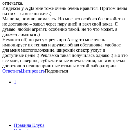
отпечатка.
Индексы у Agfa мне тоже очень-очень нравятся. Притом цены
на них – самые низкие :)
Машина, помню, ломалась. Но мне это особого беспокойства
не доставило – зашел через пару дней и взял свой заказ. Я
думаю, любой агрегат, особенно такой, не то что может, а
должен ломаться :)
Немного off, но раз уж речь про Агфу, то мне очень
импонирует их теплая и дружелюбная обстановка, удобное
для меня местоположение, широкий спектр услуг и
доступные цены :) Рекламка такая получилась однако :) Но это
все мои, наверное, субъективные впечатления, т.к. я встречал
достоточно нелицеприятные отзывы о этой лаборатории.
Ответить
Цитировать
Поделиться
1
Правила Клуба