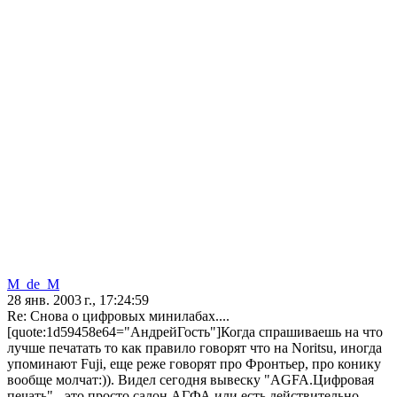
M_de_M
28 янв. 2003 г., 17:24:59
Re: Снова о цифровых минилабах....
[quote:1d59458e64="АндрейГость"]Когда спрашиваешь на что
лучше печатать то как правило говорят что на Noritsu, иногда
упоминают Fuji, еще реже говорят про Фронтьер, про конику
вообще молчат:)). Видел сегодня вывеску "AGFA.Цифровая
печать" - это просто салон АГФА или есть действительно