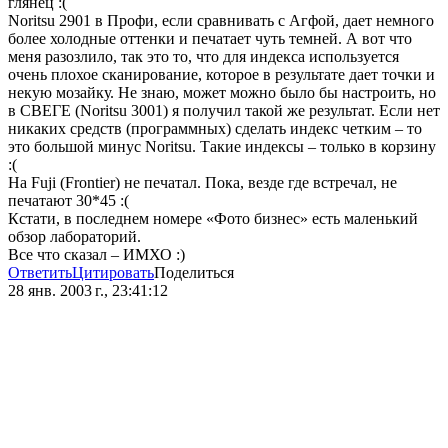
глянец :(
Noritsu 2901 в Профи, если сравнивать с Агфой, дает немного
более холодные оттенки и печатает чуть темней. А вот что
меня разозлило, так это то, что для индекса используется
очень плохое сканирование, которое в результате дает точки и
некую мозайку. Не знаю, может можно было бы настроить, но
в СВЕГЕ (Noritsu 3001) я получил такой же результат. Если нет
никаких средств (программных) сделать индекс четким – то
это большой минус Noritsu. Такие индексы – только в корзину
:(
На Fuji (Frontier) не печатал. Пока, везде где встречал, не
печатают 30*45 :(
Кстати, в последнем номере «Фото бизнес» есть маленький
обзор лабораторий.
Все что сказал – ИМХО :)
Ответить
Цитировать
Поделиться
28 янв. 2003 г., 23:41:12