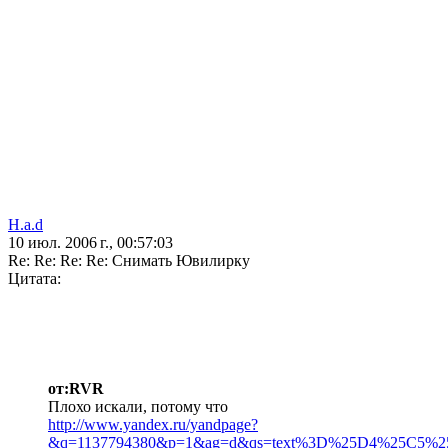
H.a.d
10 июл. 2006 г., 00:57:03
Re: Re: Re: Re: Снимать Ювилирку
Цитата:
от:RVR
Плохо искали, потому что
http://www.yandex.ru/yandpage?
&q=1137794380&p=1&ag=d&qs=text%3D%25D4%25