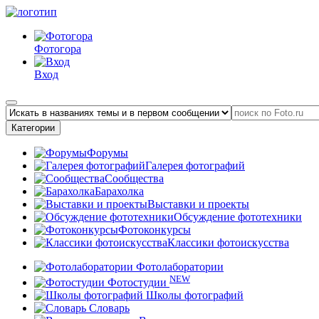
Фотогора
Вход
Категории
Форумы
Галерея фотографий
Сообщества
Барахолка
Выставки и проекты
Обсуждение фототехники
Фотоконкурсы
Классики фотоискусства
Фотолаборатории
NEW
Фотостудии
Школы фотографий
Словарь