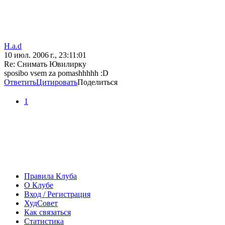
H.a.d
10 июл. 2006 г., 23:11:01
Re: Снимать Ювилирку
sposibo vsem za pomashhhhh :D
Ответить
Цитировать
Поделиться
1
Правила Клуба
О Клубе
Вход / Регистрация
ХудСовет
Как связаться
Статистика