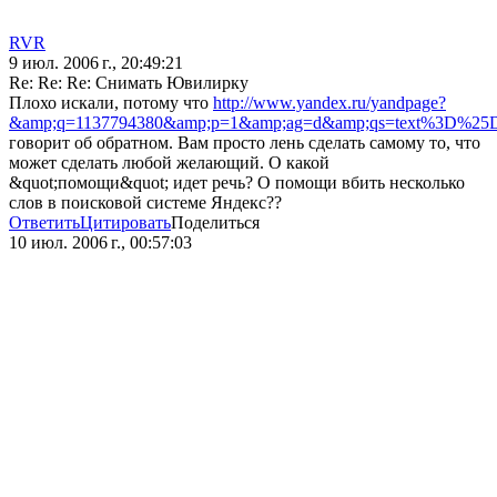
RVR
9 июл. 2006 г., 20:49:21
Re: Re: Re: Снимать Ювилирку
Плохо искали, потому что
http://www.yandex.ru/yandpage?
&amp;q=1137794380&amp;p=1&amp;ag=d&amp;qs=text
говорит об обратном. Вам просто лень сделать самому то, что
может сделать любой желающий. О какой
&quot;помощи&quot; идет речь? О помощи вбить несколько
слов в поисковой системе Яндекс??
Ответить
Цитировать
Поделиться
10 июл. 2006 г., 00:57:03