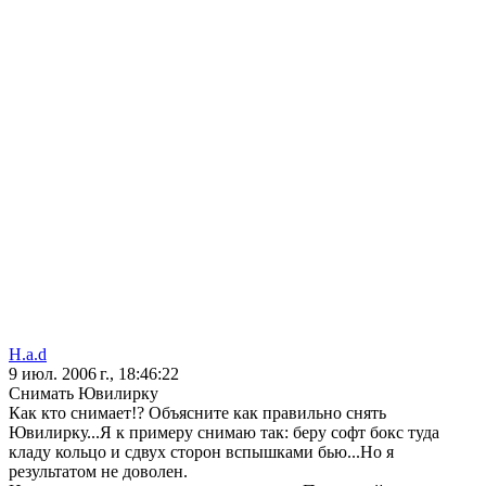
H.a.d
9 июл. 2006 г., 18:46:22
Снимать Ювилирку
Как кто снимает!? Объясните как правильно снять
Ювилирку...Я к примеру снимаю так: беру софт бокс туда
кладу кольцо и сдвух сторон вспышками бью...Но я
результатом не доволен.