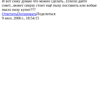
И вот сижу думаю что можно сделать...Плиззз дайте
совет...может сверху стоит ещё пыху поставить или вобше
macro пиху купит???
Ответить
Цитировать
Поделиться
9 июл. 2006 г., 18:54:15