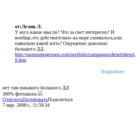
от:Лелик Л.
У кого какие мысли? Что за свет интересно? И
вообще,это действительно на море снималось,или
павильон какой нить? Ощущение довольно
большого ДД.
http://rasmusmogensen.com/portfolio/campaigns/diesel/diesel-
8.htm
Подробнее
нет там никакого большого ДД
300% фотошопа
Ответить
Цитировать
Поделиться
7 мар. 2008 г., 11:59:34