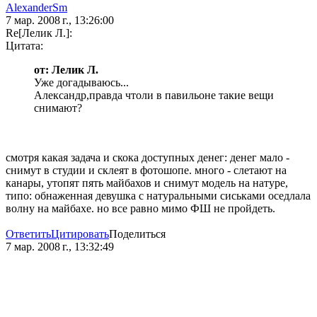
AlexanderSm
7 мар. 2008 г., 13:26:00
Re[Лелик Л.]:
Цитата:
от: Лелик Л.
Уже догадываюсь...
Александр,правда чтоли в павильоне такие вещи
снимают?
смотря какая задача и скока доступных денег: денег мало -
снимут в студии и склеят в фотошопе. много - слетают на
канары, утопят пять майбахов и снимут модель на натуре,
типо: обнаженная девушка с натуральными сиськами оседлала
волну на майбахе. но все равно мимо ФШ не пройдеть.
Ответить
Цитировать
Поделиться
7 мар. 2008 г., 13:32:49