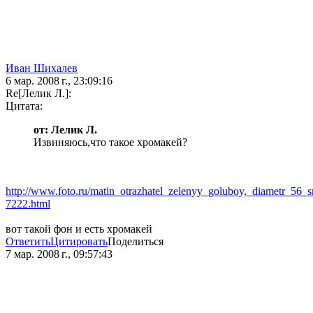
Иван Шихалев
6 мар. 2008 г., 23:09:16
Re[Лелик Л.]:
Цитата:
от: Лелик Л.
Извиняюсь,что такое хромакей?
http://www.foto.ru/matin_otrazhatel_zelenyy_goluboy,_diametr_56
7222.html
вот такой фон и есть хромакей
Ответить
Цитировать
Поделиться
7 мар. 2008 г., 09:57:43