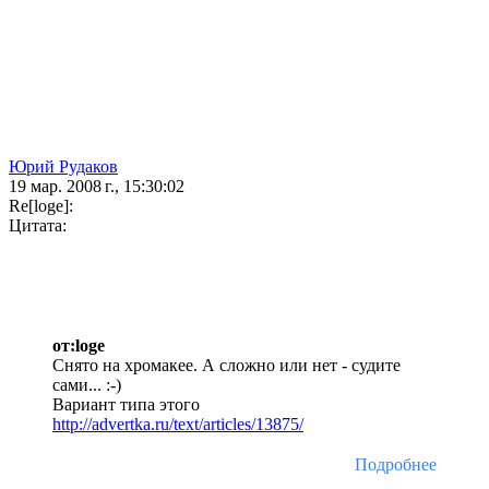
Юрий Рудаков
19 мар. 2008 г., 15:30:02
Re[loge]:
Цитата:
от:loge
Снято на хромакее. А сложно или нет - судите
сами... :-)
Вариант типа этого
http://advertka.ru/text/articles/13875/
Подробнее