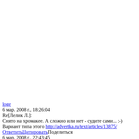
loge
6 мар. 2008 г., 18:26:04
Re[Лелик Л.]:
Снято на хромакее. А сложно или нет - судите сами... :-)
Вариант типа этого
http://advertka.ru/text/articles/13875/
Ответить
Цитировать
Поделиться
6 мар. 2008 г., 22:43:45