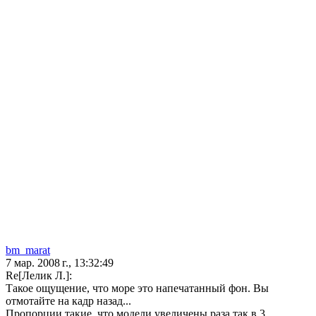
bm_marat
7 мар. 2008 г., 13:32:49
Re[Лелик Л.]:
Такое ощущение, что море это напечатанный фон. Вы
отмотайте на кадр назад...
Пропорции такие, что модели увеличены раза так в 3.