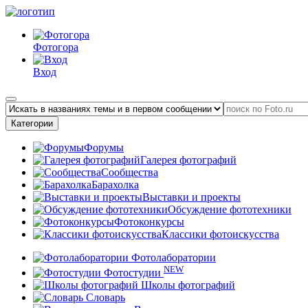
Фотогора
Вход
Категории
Форумы
Галерея фотографий
Сообщества
Барахолка
Выставки и проекты
Обсуждение фототехники
Фотоконкурсы
Классики фотоискусства
Фотолаборатории
NEW
Фотостудии
Школы фотографий
Словарь