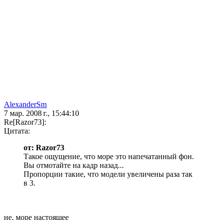
AlexanderSm
7 мар. 2008 г., 15:44:10
Re[Razor73]:
Цитата:
от: Razor73
Такое ощущение, что море это напечатанный фон.
Вы отмотайте на кадр назад...
Пропорции такие, что модели увеличены раза так
в 3.
не, море настоящее