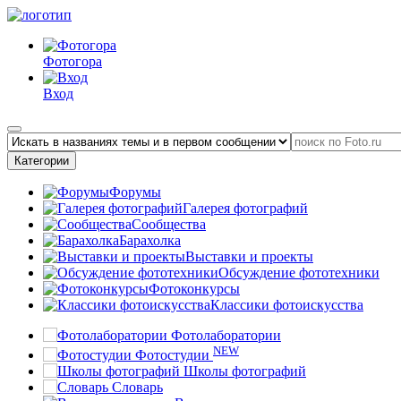
Фотогора
Вход
Категории
Форумы
Галерея фотографий
Сообщества
Барахолка
Выставки и проекты
Обсуждение фототехники
Фотоконкурсы
Классики фотоискусства
Фотолаборатории
NEW
Фотостудии
Школы фотографий
Словарь