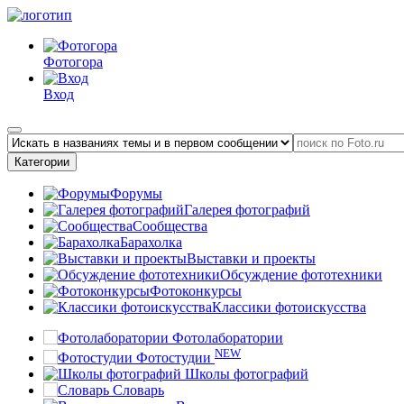
Фотогора
Вход
Категории
Форумы
Галерея фотографий
Сообщества
Барахолка
Выставки и проекты
Обсуждение фототехники
Фотоконкурсы
Классики фотоискусства
Фотолаборатории
NEW
Фотостудии
Школы фотографий
Словарь