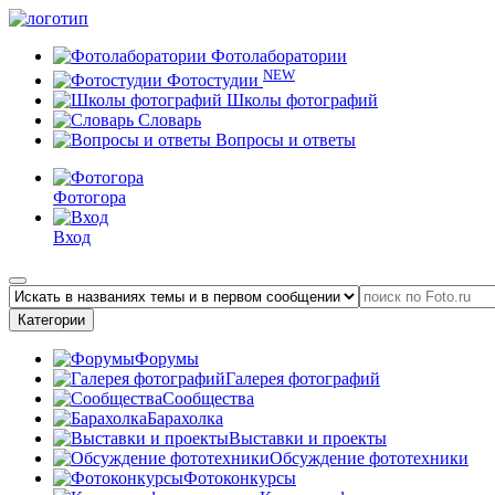
Фотолаборатории
NEW
Фотостудии
Школы фотографий
Словарь
Вопросы и ответы
Фотогора
Вход
Категории
Форумы
Галерея фотографий
Сообщества
Барахолка
Выставки и проекты
Обсуждение фототехники
Фотоконкурсы