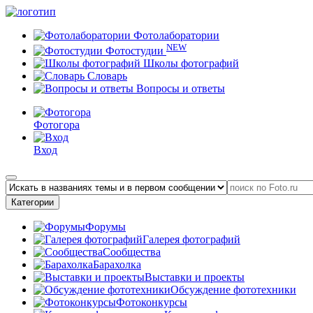
Фотолаборатории
NEW
Фотостудии
Школы фотографий
Словарь
Вопросы и ответы
Фотогора
Вход
Категории
Форумы
Галерея фотографий
Сообщества
Барахолка
Выставки и проекты
Обсуждение фототехники
Фотоконкурсы