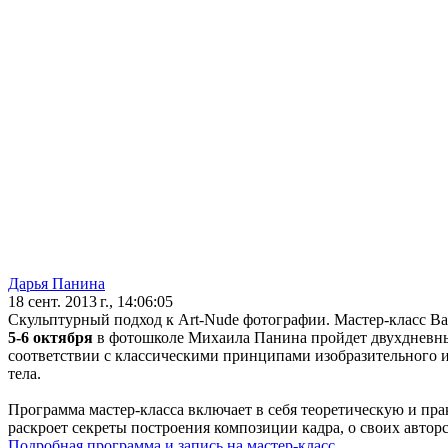
Дарья Панина
18 сент. 2013 г., 14:06:05
Скульптурный подход к Art-Nude фотографии. Мастер-класс 
5-6 октября
в фотошколе Михаила Панина пройдет двухдневный
соответствии с классическими принципами изобразительного ис
тела.
Программа мастер-класса включает в себя теоретическую и пра
раскроет секреты построения композиции кадра, о своих авто
Подробная программа и запись на мастер-класс