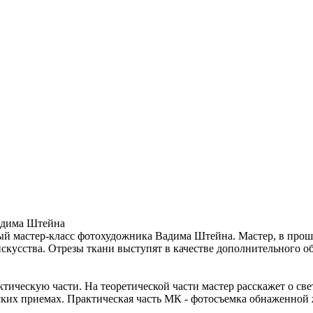
Вадима Штейна
 мастер-класс фотохудожника Вадима Штейна. Мастер, в прошл
кусства. Отрезы ткани выступят в качестве дополнительного об
ктическую части. На теоретической части мастер расскажет о св
рских приемах. Практическая часть МК - фотосъемка обнаженной