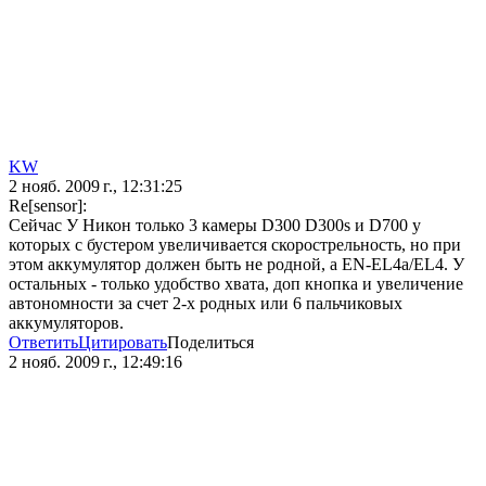
KW
2 нояб. 2009 г., 12:31:25
Re[sensor]:
Сейчас У Никон только 3 камеры D300 D300s и D700 у
которых с бустером увеличивается скорострельность, но при
этом аккумулятор должен быть не родной, а EN-EL4а/EL4. У
остальных - только удобство хвата, доп кнопка и увеличение
автономности за счет 2-х родных или 6 пальчиковых
аккумуляторов.
Ответить
Цитировать
Поделиться
2 нояб. 2009 г., 12:49:16