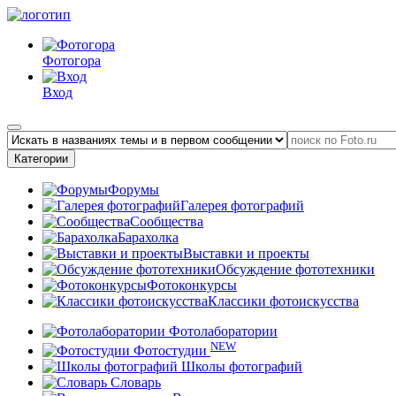
Фотогора
Вход
Категории
Форумы
Галерея фотографий
Сообщества
Барахолка
Выставки и проекты
Обсуждение фототехники
Фотоконкурсы
Классики фотоискусства
Фотолаборатории
NEW
Фотостудии
Школы фотографий
Словарь