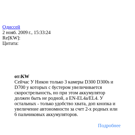
Одиссей
2 нояб. 2009 г., 15:33:24
Re[KW]:
Цитата:
от:KW
Сейчас У Никон только 3 камеры D300 D300s и
D700 у которых с бустером увеличивается
скорострельность, но при этом аккумулятор
должен быть не родной, а EN-EL4а/EL4. У
остальных - только удобство хвата, доп кнопка и
увеличение автономности за счет 2-х родных или
6 пальчиковых аккумуляторов.
Подробнее