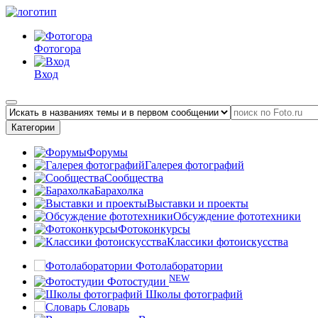
Фотогора
Вход
Категории
Форумы
Галерея фотографий
Сообщества
Барахолка
Выставки и проекты
Обсуждение фототехники
Фотоконкурсы
Классики фотоискусства
Фотолаборатории
NEW
Фотостудии
Школы фотографий
Словарь