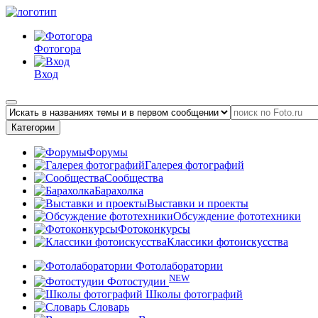
Фотогора
Вход
Категории
Форумы
Галерея фотографий
Сообщества
Барахолка
Выставки и проекты
Обсуждение фототехники
Фотоконкурсы
Классики фотоискусства
Фотолаборатории
NEW
Фотостудии
Школы фотографий
Словарь