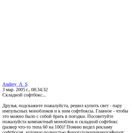
Andrey_A_S
3 мар. 2005 г., 08:34:32
Складной софтбокс...
Друзья, подскажите пожалуйста, решил купить свет - пару
импульсных моноблоков и к ним софтбоксы. Главное - чтобы
это можно было с собой брать в поездки. Посоветуйте
пожалуйста компактный моноблок и складной софтбокс
(развер что-то типа 60 на 100)? Помню видел рекламу
софтбосов, которые полностью &quot;сплющиваются&quot;,