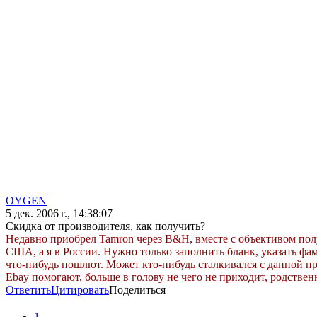
OYGEN
5 дек. 2006 г., 14:38:07
Скидка от производителя, как получить?
Недавно приобрел Tamron через B&H, вместе с объективом полу
США, а я в России. Нужно только заполнить бланк, указать фам
что-нибудь пошлют. Может кто-нибудь сталкивался с данной пр
Ebay помогают, больше в голову не чего не приходит, родстве
Ответить
Цитировать
Поделиться
1