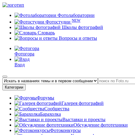
Фотолаборатории
NEW
Фотостудии
Школы фотографий
Словарь
Вопросы и ответы
Фотогора
Вход
Категории
Форумы
Галерея фотографий
Сообщества
Барахолка
Выставки и проекты
Обсуждение фототехники
Фотоконкурсы