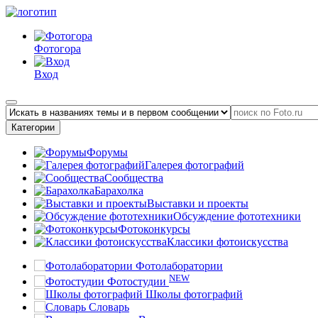
Фотогора
Вход
Категории
Форумы
Галерея фотографий
Сообщества
Барахолка
Выставки и проекты
Обсуждение фототехники
Фотоконкурсы
Классики фотоискусства
Фотолаборатории
NEW
Фотостудии
Школы фотографий
Словарь