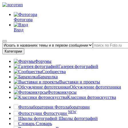
Фотогора
Вход
Категории
Форумы
Галерея фотографий
Сообщества
Барахолка
Выставки и проекты
Обсуждение фототехники
Фотоконкурсы
Классики фотоискусства
Фотолаборатории
NEW
Фотостудии
Школы фотографий
Словарь