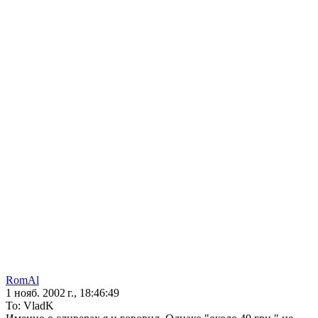
RomAl
1 нояб. 2002 г., 18:46:49
То: VladK