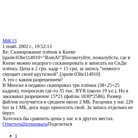
MiK13
1 нояб. 2002 г., 19:52:13
Re: Сканирование плёнок в Киеве
[quote:03be114910="RomAl"]Посоветуйте, пожалуйста, где в
Киеве можно недорого сосканировать и записать на СиДи
плёнку. Цена в 2 грн. кадр + 15 грн. за запись "немного
смущает своеё крутизной".[/quote:03be114910]
А это с каким разрешением?
В Минске я недавно сканировал три плёнки (38+25+25
кадров), попросили где-то 35 тыс. BYR (около 19 у.е.). Но я
заказывал разрешение 15*21 (файлы 1830*2586). Размер
файлов получается в среднем около 2 МБ. Расценки у нас 220
byr за 1 МБ, диск надо приносить свой. За запись отдельно не
берут.
Хотелось бы сравнить цены у нас и в других местах.
Ответить
Цитировать
Поделиться
1