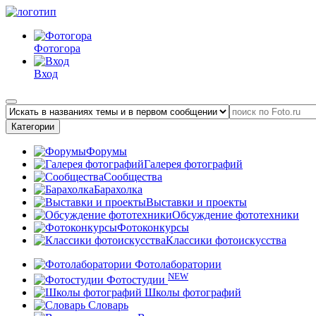
Фотогора
Вход
Категории
Форумы
Галерея фотографий
Сообщества
Барахолка
Выставки и проекты
Обсуждение фототехники
Фотоконкурсы
Классики фотоискусства
Фотолаборатории
NEW
Фотостудии
Школы фотографий
Словарь