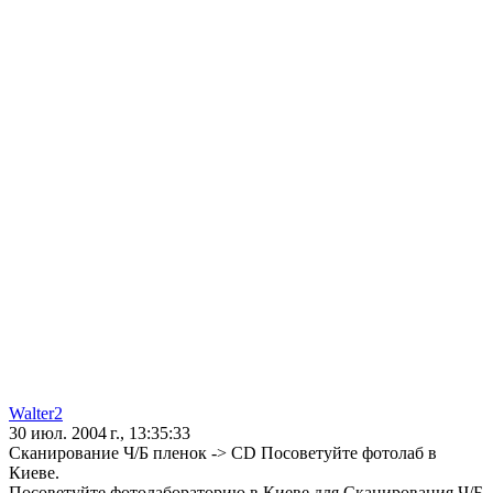
Walter2
30 июл. 2004 г., 13:35:33
Сканирование Ч/Б пленок -> CD Посоветуйте фотолаб в
Киеве.
Посоветуйте фотолабораторию в Киеве для Сканирования Ч/Б