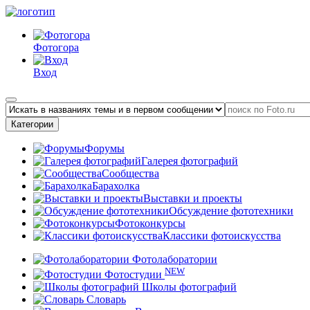
Фотогора
Вход
Категории
Форумы
Галерея фотографий
Сообщества
Барахолка
Выставки и проекты
Обсуждение фототехники
Фотоконкурсы
Классики фотоискусства
Фотолаборатории
NEW
Фотостудии
Школы фотографий
Словарь