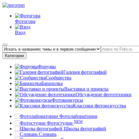
Фотогора
Вход
Категории
Форумы
Галерея фотографий
Сообщества
Барахолка
Выставки и проекты
Обсуждение фототехники
Фотоконкурсы
Классики фотоискусства
Фотолаборатории
NEW
Фотостудии
Школы фотографий
Словарь