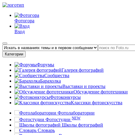
Фотогора
Вход
Категории
Форумы
Галерея фотографий
Сообщества
Барахолка
Выставки и проекты
Обсуждение фототехники
Фотоконкурсы
Классики фотоискусства
Фотолаборатории
NEW
Фотостудии
Школы фотографий
Словарь