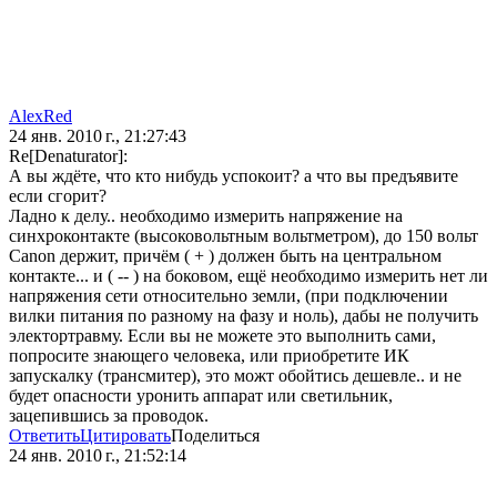
AlexRed
24 янв. 2010 г., 21:27:43
Re[Denaturator]:
А вы ждёте, что кто нибудь успокоит? а что вы предъявите
если сгорит?
Ладно к делу.. необходимо измерить напряжение на
синхроконтакте (высоковольтным вольтметром), до 150 вольт
Canon держит, причём ( + ) должен быть на центральном
контакте... и ( -- ) на боковом, ещё необходимо измерить нет ли
напряжения сети относительно земли, (при подключении
вилки питания по разному на фазу и ноль), дабы не получить
электортравму. Если вы не можете это выполнить сами,
попросите знающего человека, или приобретите ИК
запускалку (трансмитер), это можт обойтись дешевле.. и не
будет опасности уронить аппарат или светильник,
зацепившись за проводок.
Ответить
Цитировать
Поделиться
24 янв. 2010 г., 21:52:14