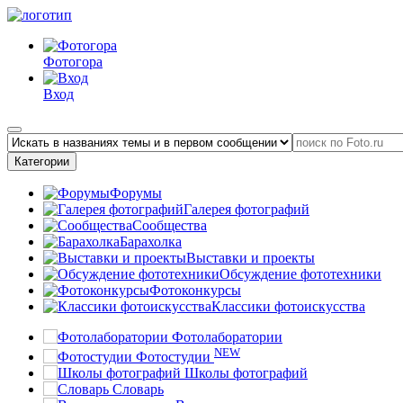
Фотогора
Вход
Категории
Форумы
Галерея фотографий
Сообщества
Барахолка
Выставки и проекты
Обсуждение фототехники
Фотоконкурсы
Классики фотоискусства
Фотолаборатории
NEW
Фотостудии
Школы фотографий
Словарь