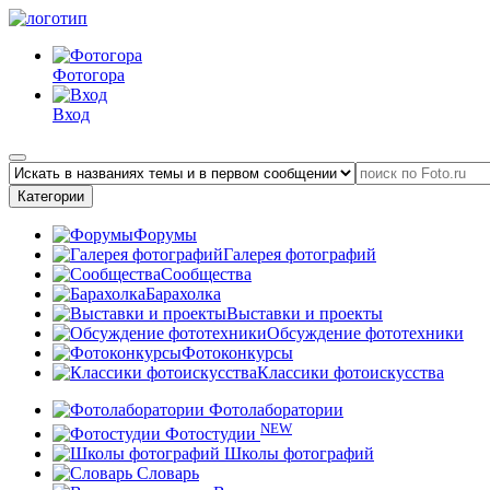
Фотогора
Вход
Категории
Форумы
Галерея фотографий
Сообщества
Барахолка
Выставки и проекты
Обсуждение фототехники
Фотоконкурсы
Классики фотоискусства
Фотолаборатории
NEW
Фотостудии
Школы фотографий
Словарь