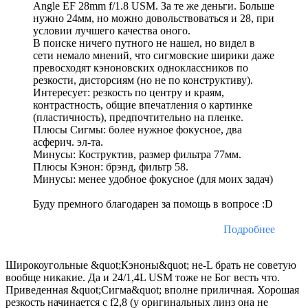
Angle EF 28mm f/1.8 USM. За те же деньги. Больше
нужно 24мм, но можно довольствоваться и 28, при
условии лучшего качества оного.
В поиске ничего путного не нашел, но видел в
сети немало мнений, что сигмовские ширики даже
превосходят кэноновских одноклассников по
резкости, дисторсиям (но не по конструктиву).
Интересует: резкость по центру и краям,
контрастность, общие впечатления о картинке
(пластичность), предпочтительно на пленке.
Плюсы Сигмы: более нужное фокусное, два
асферич. эл-та.
Минусы: Коструктив, размер фильтра 77мм.
Плюсы Кэнон: брэнд, фильтр 58.
Минусы: менее удобное фокусное (для моих задач)
Буду премного благодарен за помощь в вопросе :D
Подробнее
Широкоугольные &quot;Кэноны&quot; не-L брать не советую
вообще никакие. Да и 24/1,4L USM тоже не Бог весть что.
Приведенная &quot;Сигма&quot; вполне приличная. Хорошая
резкость начинается с f2,8 (у оригинальных линз она не