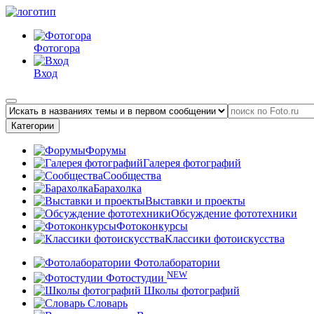
Фотогора
Вход
Категории
Форумы
Галерея фотографий
Сообщества
Барахолка
Выставки и проекты
Обсуждение фототехники
Фотоконкурсы
Классики фотоискусства
Фотолаборатории
NEW
Фотостудии
Школы фотографий
Словарь