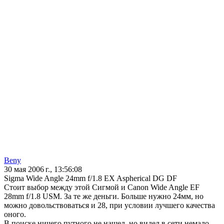
Beny
30 мая 2006 г., 13:56:08
Sigma Wide Angle 24mm f/1.8 EX Aspherical DG DF
Стоит выбор между этой Сигмой и Canon Wide Angle EF
28mm f/1.8 USM. За те же деньги. Больше нужно 24мм, но
можно довольствоваться и 28, при условии лучшего качества
оного.
В поиске ничего путного не нашел, но видел в сети немало