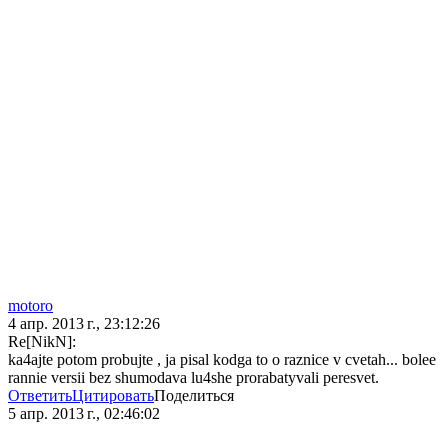
motoro
4 апр. 2013 г., 23:12:26
Re[NikN]:
ka4ajte potom probujte , ja pisal kodga to o raznice v cvetah... bolee
rannie versii bez shumodava lu4she prorabatyvali peresvet.
Ответить
Цитировать
Поделиться
5 апр. 2013 г., 02:46:02