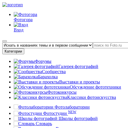
Фотогора
Вход
Категории
Форумы
Галерея фотографий
Сообщества
Барахолка
Выставки и проекты
Обсуждение фототехники
Фотоконкурсы
Классики фотоискусства
Фотолаборатории
NEW
Фотостудии
Школы фотографий
Словарь