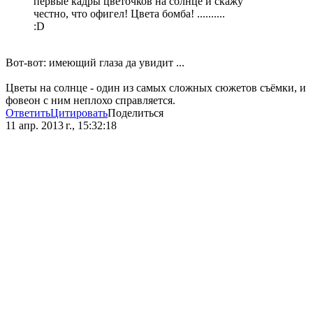
первые кадры цветочков на солнце и скажу
честно, что офигел! Цвета бомба! ..........
:D
Вот-вот: имеющий глаза да увидит ...
Цветы на солнце - один из самых сложных сюжетов съёмки, и
фовеон с ним неплохо справляется.
Ответить
Цитировать
Поделиться
11 апр. 2013 г., 15:32:18