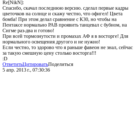
Re[NikN]:
Спасибо, скачал последнюю версию. сделал первые кадры
цветочков на солнце и скажу честно, что офигел! Цвета
бомба! При этом делал сравнение с К30, но чтобы на
Пентаксе нормально РАВ проявить танцевал с бубном, на
Сигме раз-два и готово!
При всей тормознутости и промахах АФ я в восторге! Для
нормального освещения другого и не нужно!
Если честно, то здорово что я раньше фавеон не знал, сейчас
за такую смешную цену столько восторга!!!
:D
Ответить
Цитировать
Поделиться
5 апр. 2013 г., 07:30:36