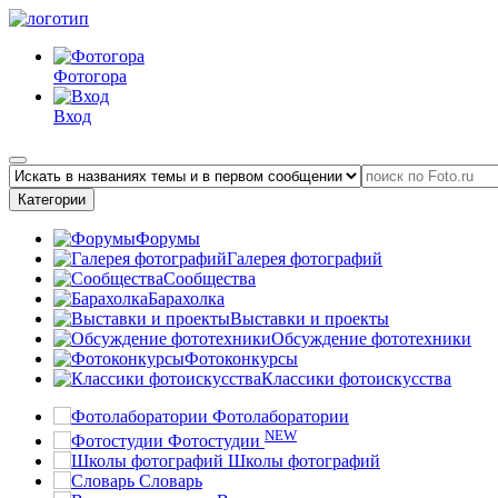
Фотогора
Вход
Категории
Форумы
Галерея фотографий
Сообщества
Барахолка
Выставки и проекты
Обсуждение фототехники
Фотоконкурсы
Классики фотоискусства
Фотолаборатории
NEW
Фотостудии
Школы фотографий
Словарь