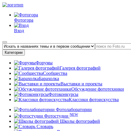
Фотогора
Вход
Категории
Форумы
Галерея фотографий
Сообщества
Барахолка
Выставки и проекты
Обсуждение фототехники
Фотоконкурсы
Классики фотоискусства
Фотолаборатории
NEW
Фотостудии
Школы фотографий
Словарь