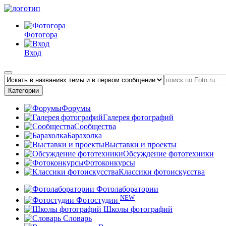
Фотогора
Вход
Категории
Форумы
Галерея фотографий
Сообщества
Барахолка
Выставки и проекты
Обсуждение фототехники
Фотоконкурсы
Классики фотоискусства
Фотолаборатории
NEW
Фотостудии
Школы фотографий
Словарь