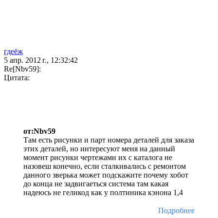
гдеёж
5 апр. 2012 г., 12:32:42
Re[Nbv59]:
Цитата:
от:Nbv59
Там есть рисунки и парт номера деталей для заказа
этих деталей, но интересуют меня на данный
момент рисунки чертежами их с каталога не
назовеш конечно, если сталкивались с ремонтом
данного зверька может подскажите почему хобот
до конца не задвигаеться система там какая
надеюсь не геликод как у полтиника кэнона 1,4
Подробнее