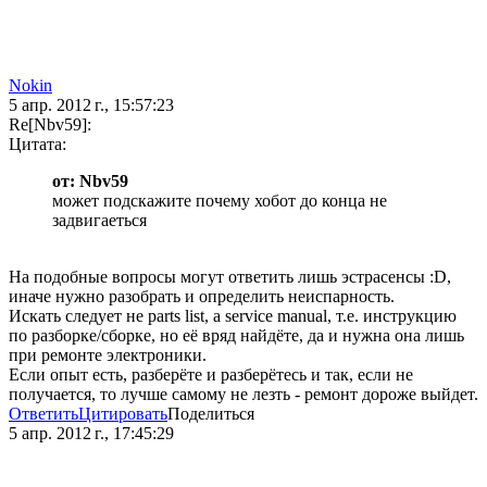
Nokin
5 апр. 2012 г., 15:57:23
Re[Nbv59]:
Цитата:
от: Nbv59
может подскажите почему хобот до конца не
задвигаеться
На подобные вопросы могут ответить лишь эстрасенсы :D,
иначе нужно разобрать и определить неиспарность.
Искать следует не parts list, a service manual, т.е. инструкцию
по разборке/сборке, но её вряд найдёте, да и нужна она лишь
при ремонте электроники.
Если опыт есть, разберёте и разберётесь и так, если не
получается, то лучше самому не лезть - ремонт дороже выйдет.
Ответить
Цитировать
Поделиться
5 апр. 2012 г., 17:45:29