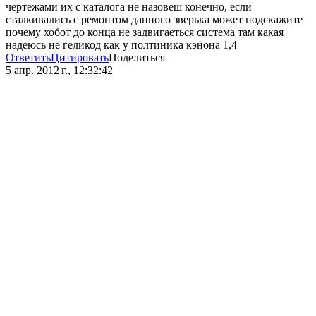
чертежами их с каталога не назовеш конечно, если
сталкивались с ремонтом данного зверька может подскажите
почему хобот до конца не задвигаеться система там какая
надеюсь не геликод как у полтиника кэнона 1,4
Ответить
Цитировать
Поделиться
5 апр. 2012 г., 12:32:42