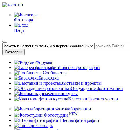
Фотогора
Вход
Категории
Форумы
Галерея фотографий
Сообщества
Барахолка
Выставки и проекты
Обсуждение фототехники
Фотоконкурсы
Классики фотоискусства
Фотолаборатории
NEW
Фотостудии
Школы фотографий
Словарь