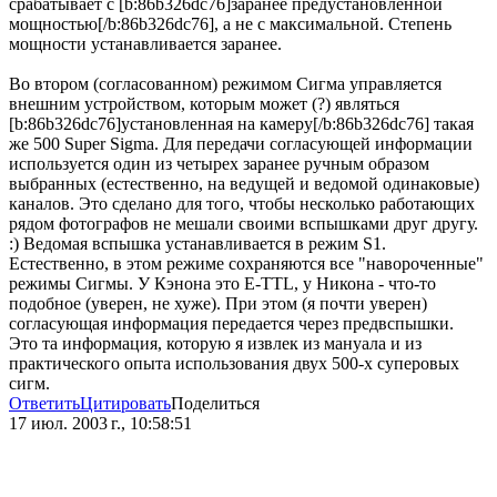
срабатывает с [b:86b326dc76]заранее предустановленной
мощностью[/b:86b326dc76], а не с максимальной. Степень
мощности устанавливается заранее.
Во втором (согласованном) режимом Сигма управляется
внешним устройством, которым может (?) являться
[b:86b326dc76]установленная на камеру[/b:86b326dc76] такая
же 500 Super Sigma. Для передачи согласующей информации
используется один из четырех заранее ручным образом
выбранных (естественно, на ведущей и ведомой одинаковые)
каналов. Это сделано для того, чтобы несколько работающих
рядом фотографов не мешали своими вспышками друг другу.
:) Ведомая вспышка устанавливается в режим S1.
Естественно, в этом режиме сохраняются все "навороченные"
режимы Сигмы. У Кэнона это E-TTL, у Никона - что-то
подобное (уверен, не хуже). При этом (я почти уверен)
согласующая информация передается через предвспышки.
Это та информация, которую я извлек из мануала и из
практического опыта использования двух 500-х суперовых
сигм.
Ответить
Цитировать
Поделиться
17 июл. 2003 г., 10:58:51