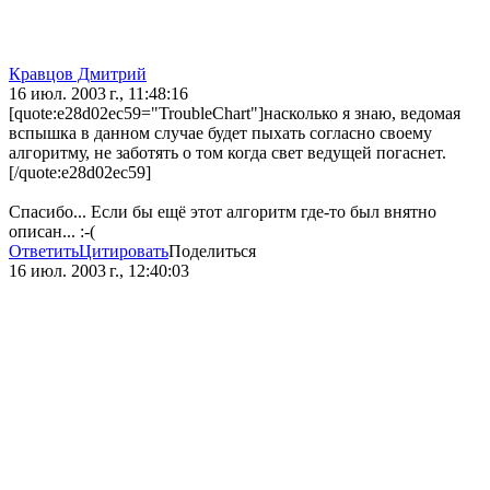
Кравцов Дмитрий
16 июл. 2003 г., 11:48:16
[quote:e28d02ec59="TroubleChart"]насколько я знаю, ведомая
вспышка в данном случае будет пыхать согласно своему
алгоритму, не заботять о том когда свет ведущей погаснет.
[/quote:e28d02ec59]
Спасибо... Если бы ещё этот алгоритм где-то был внятно
описан... :-(
Ответить
Цитировать
Поделиться
16 июл. 2003 г., 12:40:03