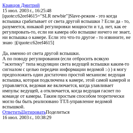
Кравцов Дмитрий
15 июл. 2003 г., 16:25:48
[quote:c62eef4615="SLR newbie"]Slave-режим - это когда
вспышка срабатывает от света другой вспышки ? Если да - то,
разумеется, никакой регулировки мощности и т.д. нет, как ее
регулировать-то, если ни камера обо вспышке ничего не знает,
ни вспышка о камере. Если это что-то другое - то извините, не
знаю :)[/quote:c62eef4615]
Да, именно от света другой вспышки.
А по поводу регулирования (если отбросить всякую
"экзотику" типа модуляции света ведущей вспышки каким-то
сигналом с целью передачи информации ведомой :-) ) я могу
предположить один достаточно простой механизм: ведущая
вспышка, которая подключена к камере, этой самой камерой и
управляется, ведомая же включается, когда улавливает
импульс ведущей, а отключается, когда ведущая гаснет по
команде от камеры. Таким простым способом теоретически
могло бы быть реализовано ТТЛ-управление ведомой
вспышкой.
Ответить
Цитировать
Поделиться
16 июл. 2003 г., 10:38:29