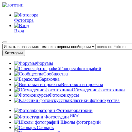
Фотогора
Вход
Категории
Форумы
Галерея фотографий
Сообщества
Барахолка
Выставки и проекты
Обсуждение фототехники
Фотоконкурсы
Классики фотоискусства
Фотолаборатории
NEW
Фотостудии
Школы фотографий
Словарь