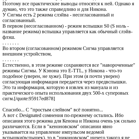
Поэтому все практические выводы относятся к ней. Однако я
думаю, что это также справедливо и для Никона.
У Сигмы есть 2 режима слэйва - несогласованный и
согласованный.
В первом (несогласованном) - режим вспышки S0 (S ноль -
название режима) вспышка управляется как обычный слэйв-
флэш.
. . . . . . .
Во втором (согласованном) режимом Сигма управляется
внешним устройством,
. . . . . . .
Естественно, в этом режиме сохраняются все "навороченные"
режимы Сигмы. У Кэнона это E-TTL, у Никона - что-то
подобное (уверен, не хуже). При этом (я почти уверен)
согласующая информация передается через предвспышки.
Это та информация, которую я извлек из мануала и из
практического опыта использования двух 500-х суперовых
сигм.[/quote:95917ed878]
Спасибо... С "простым слейвом" всё понятно...
А вот с Designated сомнения по-прежнему остались. Ибо
описания этого режима для Кенона и Никона очень уж сильно
различаются. Если в "кеноновском" описании явно
указывается на управление импульсом ведомой
вспышки(вспышек), то в "никоновском" ничего такого я не