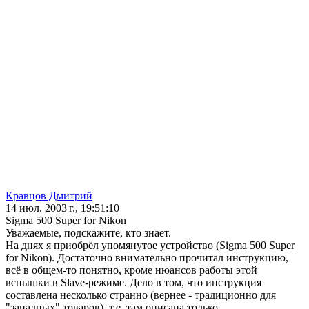
Кравцов Дмитрий
14 июл. 2003 г., 19:51:10
Sigma 500 Super for Nikon
Уважаемые, подскажите, кто знает.
На днях я приобрёл упомянутое устройство (Sigma 500 Super
for Nikon). Достаточно внимательно прочитал инструкцию,
всё в общем-то понятно, кроме нюансов работы этой
вспышки в Slave-режиме. Дело в том, что инструкция
составлена несколько странно (вернее - традиционно для
"западных" товаров), т.е. там описана только