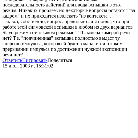
последовательность действий для ввода вспышки в этот
режим. Никаких проблем, но некоторые вопросы остаются "за
кадром" и их приходится извлекать "из контекста".
Так вот, собственно, вопрос: правильно ли я понял, что при
работе этой сигмовской вспышки в любом из двух вариантов
Slave-режима ни о каком режимае TTL-замера камерой речи
нет? Т.е. "подчиненная" вспышка полностью выдаст ту
энергию импульса, которая ей будет задана, и ни о каком
прерывании импульса по достижении нужной экспозиции
речи нет?
Ответить
Цитировать
Поделиться
15 июл. 2003 г., 15:31:02