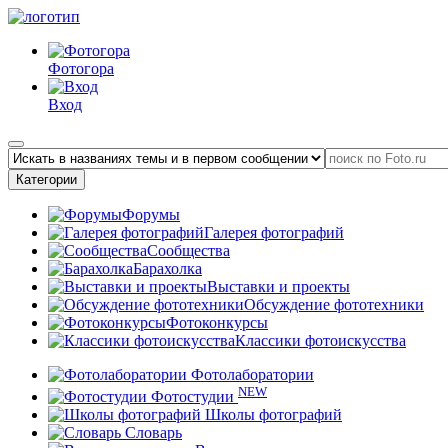
Фотогора
Вход
Категории
Форумы
Галерея фотографий
Сообщества
Барахолка
Выставки и проекты
Обсуждение фототехники
Фотоконкурсы
Классики фотоискусства
Фотолаборатории
NEW
Фотостудии
Школы фотографий
Словарь