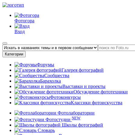
Фотогора
Вход
Категории
Форумы
Галерея фотографий
Сообщества
Барахолка
Выставки и проекты
Обсуждение фототехники
Фотоконкурсы
Классики фотоискусства
Фотолаборатории
NEW
Фотостудии
Школы фотографий
Словарь